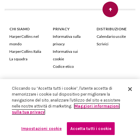
CHI SIAMO
PRIVACY
DISTRIBUZIONE
HarperCollins nel
Informativa sulla
Calendario uscite
mondo
privacy
Scrivici
HarperCollins Italia
Informativa sui
La squadra
cookie
Codice etico
HarperCollins Italia S.p.A. Viale Monte Nero, 84 - 20135 Milano
Cliccando su “Accetta tutti i cookie”, l'utente accetta di
Cod. Fiscale e P.IVA 05946780151 - Capitale Sociale 258.250 €
memorizzare i cookie sul dispositivo per migliorare la
Iscritta in Milano al Registro delle imprese nr.198004 e REA nr.1051898
navigazione del sito, analizzare l'utilizzo del sito e assistere
nelle nostre attività di marketing.
Maggiori informazioni
sulla tua privacy
Impostazioni cookie
Accetta tutti i cookie