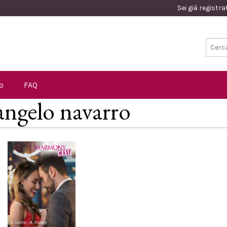
Sei già registr
o
FAQ
 angelo navarro