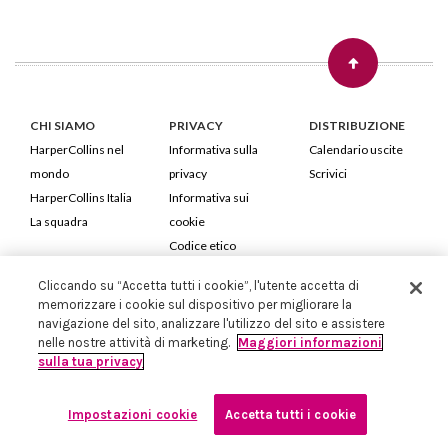
CHI SIAMO
PRIVACY
DISTRIBUZIONE
HarperCollins nel
Informativa sulla
Calendario uscite
mondo
privacy
Scrivici
HarperCollins Italia
Informativa sui
La squadra
cookie
Codice etico
Cliccando su “Accetta tutti i cookie”, l'utente accetta di
HarperCollins Italia S.p.A. Viale Monte Nero, 84 - 20135 Milano
memorizzare i cookie sul dispositivo per migliorare la
Cod. Fiscale e P.IVA 05946780151 - Capitale Sociale 258.250 €
navigazione del sito, analizzare l'utilizzo del sito e assistere
Iscritta in Milano al Registro delle imprese nr.198004 e REA nr.1051898
nelle nostre attività di marketing.
Maggiori informazioni
sulla tua privacy
Impostazioni cookie
Accetta tutti i cookie