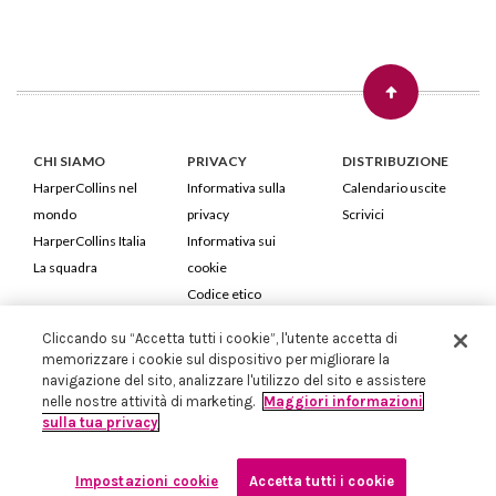
CHI SIAMO
PRIVACY
DISTRIBUZIONE
HarperCollins nel
Informativa sulla
Calendario uscite
mondo
privacy
Scrivici
HarperCollins Italia
Informativa sui
La squadra
cookie
Codice etico
Cliccando su “Accetta tutti i cookie”, l'utente accetta di
HarperCollins Italia S.p.A. Viale Monte Nero, 84 - 20135 Milano
memorizzare i cookie sul dispositivo per migliorare la
Cod. Fiscale e P.IVA 05946780151 - Capitale Sociale 258.250 €
navigazione del sito, analizzare l'utilizzo del sito e assistere
Iscritta in Milano al Registro delle imprese nr.198004 e REA nr.1051898
nelle nostre attività di marketing.
Maggiori informazioni
sulla tua privacy
Impostazioni cookie
Accetta tutti i cookie