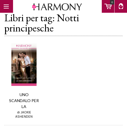
0
Libri per tag: Notti
principesche
EBOOK
LIBRI
Calendario
UNO
FAQ
SCANDALO PER
LA
di JACKIE
ASHENDEN