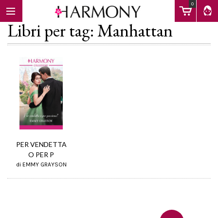
0
Libri per tag: Manhattan
EBOOK
LIBRI
Calendario
PER VENDETTA
O PER P
di EMMY GRAYSON
FAQ