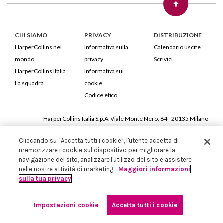
CHI SIAMO
PRIVACY
DISTRIBUZIONE
HarperCollins nel
Informativa sulla
Calendario uscite
mondo
privacy
Scrivici
HarperCollins Italia
Informativa sui
La squadra
cookie
Codice etico
HarperCollins Italia S.p.A. Viale Monte Nero, 84 - 20135 Milano
Cod. Fiscale e P.IVA 05946780151 - Capitale Sociale 258.250 €
Cliccando su “Accetta tutti i cookie”, l'utente accetta di
Iscritta in Milano al Registro delle imprese nr.198004 e REA nr.1051898
memorizzare i cookie sul dispositivo per migliorare la
navigazione del sito, analizzare l'utilizzo del sito e assistere
nelle nostre attività di marketing.
Maggiori informazioni
sulla tua privacy
Impostazioni cookie
Accetta tutti i cookie