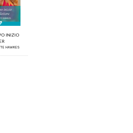
O INIZIO
ER
TTE HAWKES