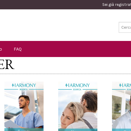
Sei già registr
o
FAQ
 ER