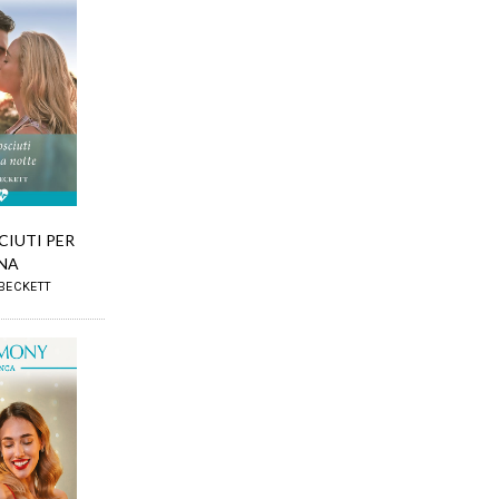
IUTI PER
NA
 BECKETT