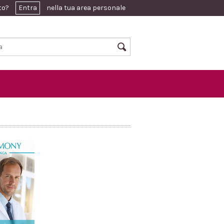
ato?
Entra
nella tua area personale