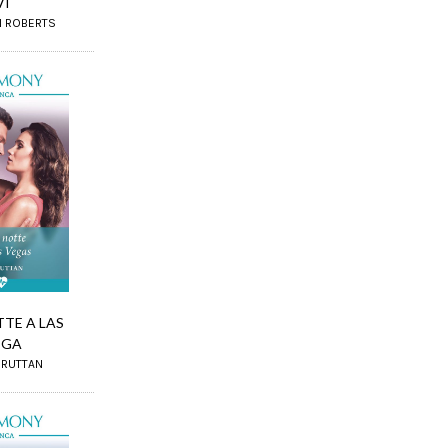
VI
N ROBERTS
TE A LAS
EGA
 RUTTAN