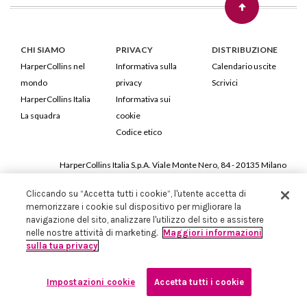
CHI SIAMO
PRIVACY
DISTRIBUZIONE
HarperCollins nel
Informativa sulla
Calendario uscite
mondo
privacy
Scrivici
HarperCollins Italia
Informativa sui
La squadra
cookie
Codice etico
HarperCollins Italia S.p.A. Viale Monte Nero, 84 - 20135 Milano
Cod. Fiscale e P.IVA 05946780151 - Capitale Sociale 258.250 €
Cliccando su “Accetta tutti i cookie”, l'utente accetta di
Iscritta in Milano al Registro delle imprese nr.198004 e REA nr.1051898
memorizzare i cookie sul dispositivo per migliorare la
navigazione del sito, analizzare l'utilizzo del sito e assistere
nelle nostre attività di marketing.
Maggiori informazioni
sulla tua privacy
Impostazioni cookie
Accetta tutti i cookie