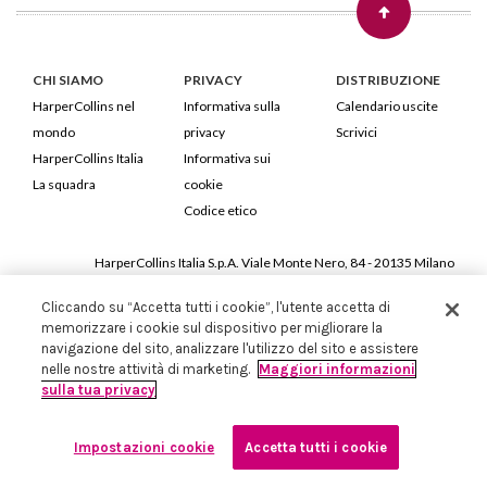
CHI SIAMO
PRIVACY
DISTRIBUZIONE
HarperCollins nel
Informativa sulla
Calendario uscite
mondo
privacy
Scrivici
HarperCollins Italia
Informativa sui
La squadra
cookie
Codice etico
HarperCollins Italia S.p.A. Viale Monte Nero, 84 - 20135 Milano
Cod. Fiscale e P.IVA 05946780151 - Capitale Sociale 258.250 €
Cliccando su “Accetta tutti i cookie”, l'utente accetta di
Iscritta in Milano al Registro delle imprese nr.198004 e REA nr.1051898
memorizzare i cookie sul dispositivo per migliorare la
navigazione del sito, analizzare l'utilizzo del sito e assistere
nelle nostre attività di marketing.
Maggiori informazioni
sulla tua privacy
Impostazioni cookie
Accetta tutti i cookie